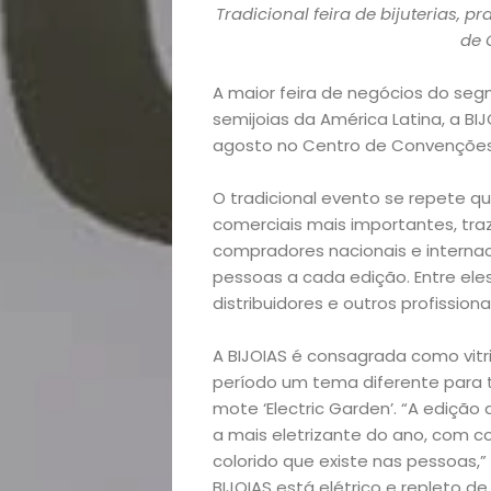
Tradicional feira de bijuterias, p
de 
A maior feira de negócios do segm
semijoias da América Latina, a BIJ
Home
agosto no Centro de Convenções
Arte
O tradicional evento se repete q
comerciais mais importantes, tr
e
compradores nacionais e interna
pessoas a cada edição. Entre eles
Entretenimento
distribuidores e outros profissiona
Empreendedoris
A BIJOIAS é consagrada como vitr
período um tema diferente para t
mote ‘Electric Garden’. “A ediç
Feiras
a mais eletrizante do ano, com co
colorido que existe nas pessoas,”
e
BIJOIAS
está elétrico e repleto de