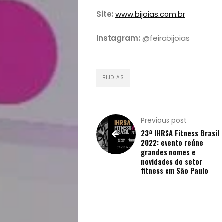
Site:
www.bijoias.com.br
Instagram:
@feirabijoias
BIJOIAS
Previous post
23ª IHRSA Fitness Brasil
2022: evento reúne
grandes nomes e
novidades do setor
fitness em São Paulo