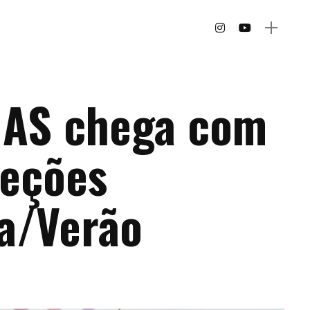
IAS chega com
leções
a/Verão