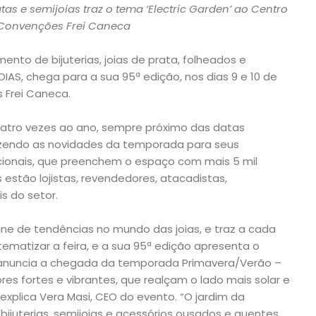
ratas e semijoias traz o tema ‘Electric Garden’ ao Centro
Convenções Frei Caneca
ento de bijuterias, joias de prata, folheados e
OIAS, chega para a sua 95ª edição, nos dias 9 e 10 de
 Frei Caneca.
uatro vezes ao ano, sempre próximo das datas
azendo as novidades da temporada para seus
cionais, que preenchem o espaço com mais 5 mil
 estão lojistas, revendedores, atacadistas,
is do setor.
mo
ine de tendências no mundo das joias, e traz a cada
ematizar a feira, e a sua 95ª edição apresenta o
ão anuncia a chegada da temporada Primavera/Verão –
res fortes e vibrantes, que realçam o lado mais solar e
 explica Vera Masi, CEO do evento. “O jardim da
 bijuterias, semijoias e acessórios ousados e quentes