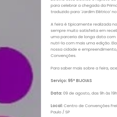
para celebrar a chegada da Prim
Eventos
traduzido para ‘Jardim Elétrico’ n
Gastronomia
A feira é tipicamente realizada n
sempre muito satisfeita em rece
Negócios
uma parceria de longa data com a
nutri-la com mais uma edição. El
Notícias
nossa cidade e empreendimento,” 
Convenções.
Viagens
Para saber mais sobre a feira, ac
e
Serviço: 95ª BIJOIAS
Turismo
Data:
09 de agosto, das 9h às 19h,
Local:
Centro de Convenções Frei
Paulo / SP