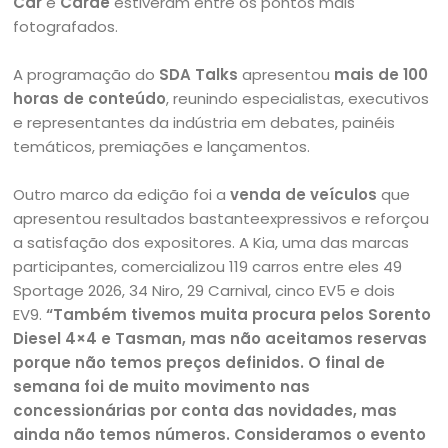
Car
e
Carde
estiveram entre os pontos mais
fotografados.
A programação do
SDA Talks
apresentou
mais de 100
horas de conteúdo
, reunindo especialistas, executivos
e representantes da indústria em debates, painéis
temáticos, premiações e lançamentos.
Outro marco da edição foi a
venda de veículos
que
apresentou resultados bastanteexpressivos e reforçou
a satisfação dos expositores. A Kia, uma das marcas
participantes, comercializou 119 carros entre eles 49
Sportage 2026, 34 Niro, 29 Carnival, cinco EV5 e dois
EV9.
“Também tivemos muita procura pelos Sorento
Diesel 4×4 e Tasman, mas não aceitamos reservas
porque não temos preços definidos. O final de
semana foi de muito movimento nas
concessionárias por conta das novidades, mas
ainda não temos números. Consideramos o evento