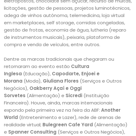
eletropostos, chocolate sem açúcar, recurso de multas,
licitações, gestão de pessoas, projetos luminotécnicos,
adega de vinhos autônoma, telemedicina, loja virtual
em marketplaces, self storage, comidas congeladas,
gestão de frotas, economia de água, lutheria (reparo
de instrumentos musicais), peixaria, plataforma de
compra e venda de veículos, entre outros.
Dentre as marcas tradicionais que chegaram ou
retornaram ao evento estão
Cultura
Inglesa
(Educação),
Capodarte, Enjoei e
Morana
(Moda),
Giuliana Flores
(Serviços e Outros
Negócios),
Oakberry Açaí e Oggi
Sorvetes
(Alimentação) e
Sicredi
(Instituição
Financeira). Houve, ainda, marcas internacionais
expondo pela primeira vez na feira da ABF:
Another
World
(Entretenimento e Lazer), rede de arenas de
realidade virtual;
Bulegreen Cafe Yard
(Alimentação)
e
Spanner Consulting
(Serviços e Outros Negócios),