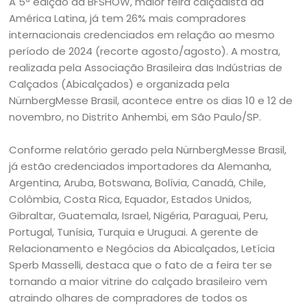
A 5ª edição da BFSHOW, maior feira calçadista da
América Latina, já tem 26% mais compradores
internacionais credenciados em relação ao mesmo
período de 2024 (recorte agosto/agosto). A mostra,
realizada pela Associação Brasileira das Indústrias de
Calçados (Abicalçados) e organizada pela
NürnbergMesse Brasil, acontece entre os dias 10 e 12 de
novembro, no Distrito Anhembi, em São Paulo/SP.
Conforme relatório gerado pela NürnbergMesse Brasil,
já estão credenciados importadores da Alemanha,
Argentina, Aruba, Botswana, Bolívia, Canadá, Chile,
Colômbia, Costa Rica, Equador, Estados Unidos,
Gibraltar, Guatemala, Israel, Nigéria, Paraguai, Peru,
Portugal, Tunísia, Turquia e Uruguai. A gerente de
Relacionamento e Negócios da Abicalçados, Letícia
Sperb Masselli, destaca que o fato de a feira ter se
tornando a maior vitrine do calçado brasileiro vem
atraindo olhares de compradores de todos os