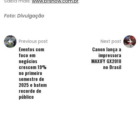
Saiba mais:
www.bfshow.com.br
.
Foto: Divulgação
Previous post
Next post
Eventos com
Canon lança a
foco em
impressora
negócios
MAXIFY GX2010
crescem 19%
no Brasil
no primeiro
semestre de
2025 e batem
recorde de
público