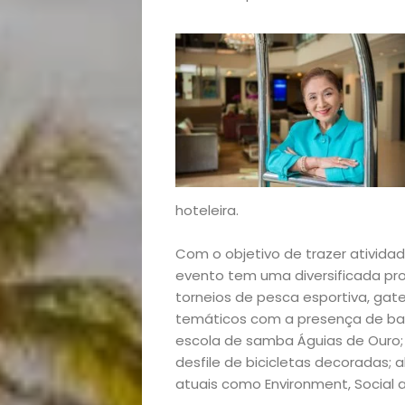
Arte
e
Entretenimento
Empreendedoris
Feiras
hoteleira.
e
Com o objetivo de trazer atividad
evento tem uma diversificada pr
Eventos
torneios de pesca esportiva, gate
temáticos com a presença de ban
escola de samba Águias de Ouro; 
Gastronomia
desfile de bicicletas decoradas; 
atuais como Environment, Social a
Negócios