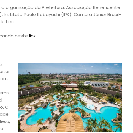
 a organização da Prefeitura, Associação Beneficente
), Instituto Paulo Kobayashi (IPK), Câmara Júnior Brasil-
e Lins.
icando neste
link
.
Os
itar
 com
erais
l
o. O
dade
lesa,
ea