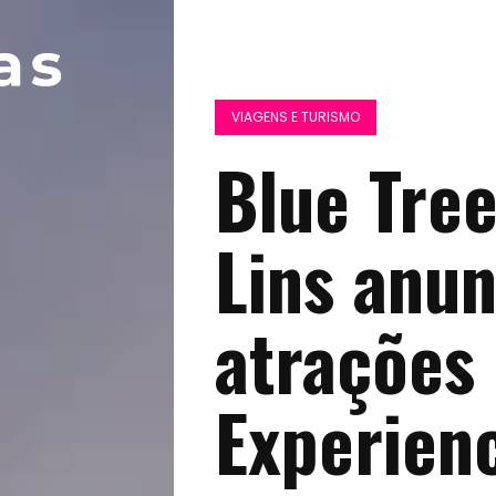
VIAGENS E TURISMO
Blue Tre
Lins anun
atrações 
Experien