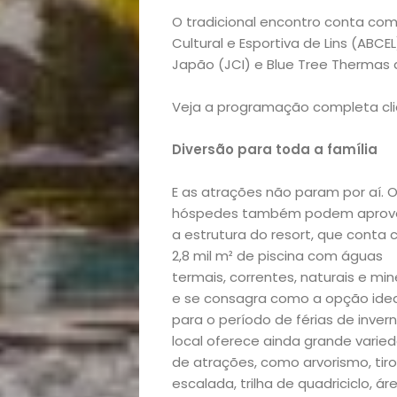
O tradicional encontro conta com
Notícias
Cultural e Esportiva de Lins (ABCEL
Japão (JCI) e Blue Tree Thermas d
Viagens
Veja a programação completa cl
e
Diversão para toda a família
Turismo
E as atrações não param por aí. 
hóspedes também podem aprove
a estrutura do resort, que conta
2,8 mil m² de piscina com águas
termais, correntes, naturais e min
e se consagra como a opção idea
para o período de férias de invern
local oferece ainda grande varie
de atrações, como arvorismo, tiro
escalada, trilha de quadriciclo, ár