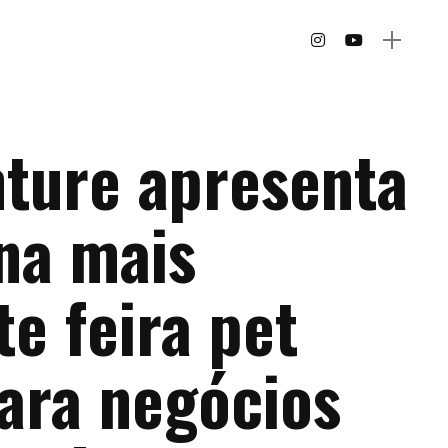
nture apresenta
na mais
e feira pet
para negócios