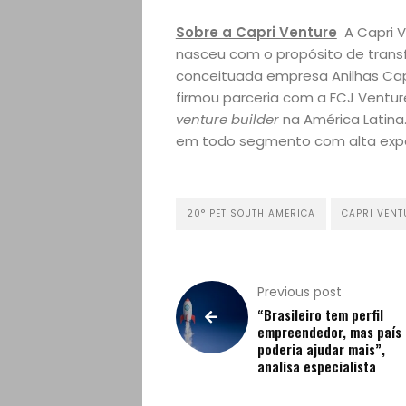
Sobre a Capri Venture
A Capri V
nasceu com o propósito de trans
conceituada empresa Anilhas Capri
firmou parceria com a FCJ Venture
venture
builder
na América Latina.
em todo segmento com alta expe
20° PET SOUTH AMERICA
CAPRI VENT
Previous post
“Brasileiro tem perfil
empreendedor, mas país
poderia ajudar mais”,
analisa especialista