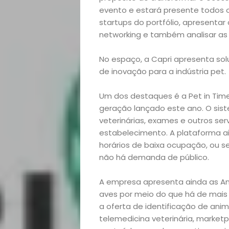
evento e estará presente todos 
startups do portfólio, apresentar
networking e também analisar as
No espaço, a Capri apresenta so
Home
de inovação para a indústria pet
Arte
Um dos destaques é a Pet in Time
geração lançado este ano. O sis
veterinárias, exames e outros serv
e
estabelecimento. A plataforma a
horários de baixa ocupação, ou se
Entretenimento
não há demanda de público.
Empreendedoris
A empresa apresenta ainda as An
aves por meio do que há de mais
Feiras
a oferta de identificação de anim
telemedicina veterinária, market