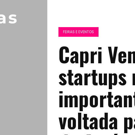
FEIRAS E EVENTOS
Capri Ve
startups 
important
voltada 