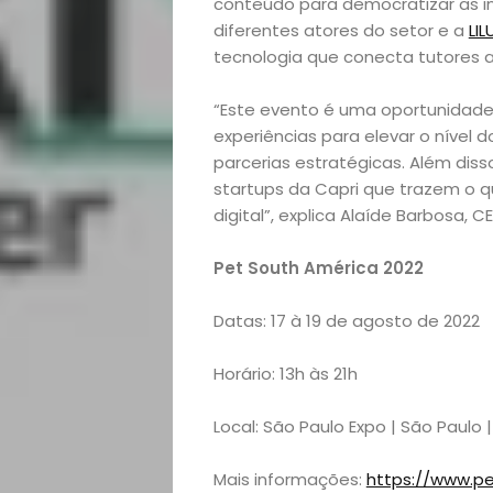
e
conteúdo para democratizar as in
diferentes atores do setor e a
LIL
Eventos
tecnologia que conecta tutores a
“Este evento é uma oportunidade
Gastronomia
experiências para elevar o nível
parcerias estratégicas. Além dis
Negócios
startups da Capri que trazem o q
digital”, explica Alaíde Barbosa, 
Notícias
Pet South América 2022
Viagens
Datas: 17 à 19 de agosto de 2022
e
Horário: 13h às 21h
Turismo
Local: São Paulo Expo | São Paulo |
Mais informações:
https://www.pe