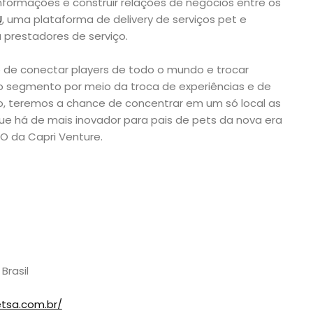
formações e construir relações de negócios entre os
U
, uma plataforma de delivery de serviços pet e
 prestadores de serviço.
 de conectar players de todo o mundo e trocar
 do segmento por meio da troca de experiências e de
so, teremos a chance de concentrar em um só local as
ue há de mais inovador para pais de pets da nova era
CEO da Capri Venture.
 Brasil
tsa.com.br/