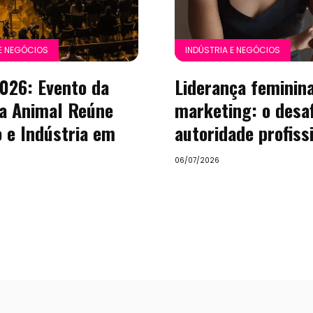
Entretenimento
Empreendedoris
 E NEGÓCIOS
INDÚSTRIA E NEGÓCIOS
Feiras
026: Evento da
Liderança feminina
e
a Animal Reúne
marketing: o desaf
 e Indústria em
autoridade profiss
Eventos
06/07/2026
Gastronomia
Negócios
Notícias
Viagens