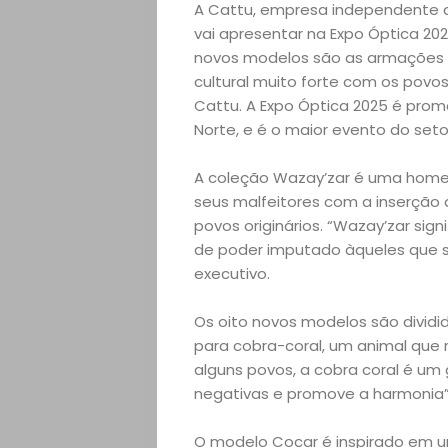
A Cattu, empresa independente 
vai apresentar na Expo Óptica 20
novos modelos são as armações 
cultural muito forte com os povos o
Cattu. A Expo Óptica 2025 é promo
Norte, e é o maior evento do seto
A coleção Wazay’zar é uma hom
seus malfeitores com a inserção 
povos originários. “Wazay’zar sign
Home
de poder imputado àqueles que se
executivo.
Arte
Os oito novos modelos são dividi
e
para cobra-coral, um animal que 
alguns povos, a cobra coral é um 
Entretenimento
negativas e promove a harmonia”,
O modelo Cocar é inspirado em u