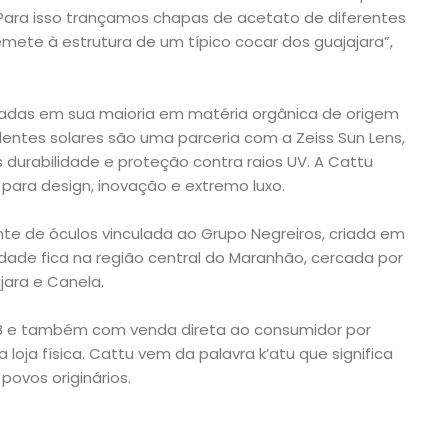
mo
“Para isso trançamos chapas de acetato de diferentes
mete à estrutura de um típico cocar dos guajajara”,
adas em sua maioria em matéria orgânica de origem
 lentes solares são uma parceria com a Zeiss Sun Lens,
durabilidade e proteção contra raios UV. A Cattu
o para design, inovação e extremo luxo.
e de óculos vinculada ao Grupo Negreiros, criada em
idade fica na região central do Maranhão, cercada por
jara e Canela.
 e também com venda direta ao consumidor por
loja física. Cattu vem da palavra k’atu que significa
povos originários.