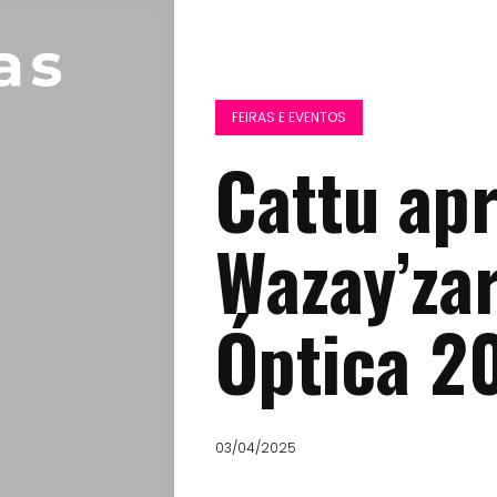
FEIRAS E EVENTOS
Cattu ap
Wazay’za
Óptica 2
03/04/2025