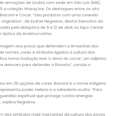
de armações de óculos com sede em São Luís (MA),
25 a coleção Wazay’zar. Os destaques entre os oito
Boicorá e Cocar. “São produtos com uma conexão
riginários”, diz Esdras Negreiros, diretor Executivo da
vida pela Abióptica de 9 a 12 de abril, no Expo Center
r óptico da América Latina.
enagem aos povos que defendem a Amazônia dos
de nomes, cores e símbolos ligados à cultura dos
ifica numa tradução livre ‘o dono do cocar’, um adjetivo
 arriscam para defender a floresta”, conclui o
dos em 26 opções de cores. Boicorá é o nome indígena
representa poder, beleza e a sabedoria oculta. “Para
guardião espiritual que protege contra energias
 explica Negreiros.
m dos símbolos mais marcantes da cultura dos povos