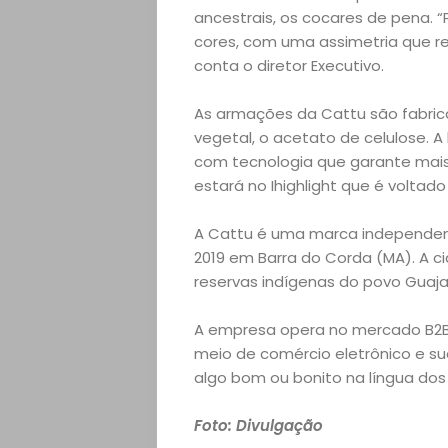
Empreendedoris
ancestrais, os cocares de pena. 
cores, com uma assimetria que re
Feiras
conta o diretor Executivo.
e
As armações da Cattu são fabric
vegetal, o acetato de celulose. A
Eventos
com tecnologia que garante mais 
estará no Ihighlight que é voltad
Gastronomia
A Cattu é uma marca independent
Negócios
2019 em Barra do Corda (MA). A c
reservas indígenas do povo Guaja
Notícias
A empresa opera no mercado B2B
meio de comércio eletrônico e sua 
Viagens
algo bom ou bonito na língua dos 
e
Foto: Divulgação