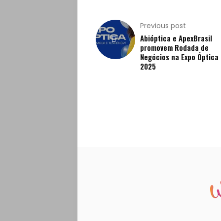
Turismo
Previous post
Abióptica e ApexBrasil
promovem Rodada de
Negócios na Expo Óptica
2025