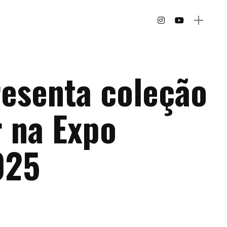
resenta coleção
r na Expo
025