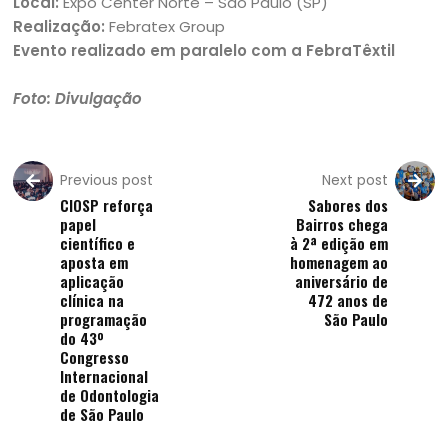
Local:
Expo Center Norte – São Paulo (SP)
Realização:
Febratex Group
Evento realizado em paralelo com a FebraTêxtil
Foto: Divulgação
Previous post
Next post
CIOSP reforça
Sabores dos
papel
Bairros chega
científico e
à 2ª edição em
aposta em
homenagem ao
aplicação
aniversário de
clínica na
472 anos de
programação
São Paulo
do 43º
Congresso
Internacional
de Odontologia
de São Paulo