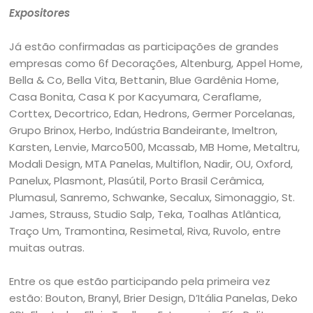
Expositores
Já estão confirmadas as participações de grandes
empresas como 6f Decorações, Altenburg, Appel Home,
Bella & Co, Bella Vita, Bettanin, Blue Gardênia Home,
Casa Bonita, Casa K por Kacyumara, Ceraflame,
Corttex, Decortrico, Edan, Hedrons, Germer Porcelanas,
Grupo Brinox, Herbo, Indústria Bandeirante, Imeltron,
Karsten, Lenvie, Marco500, Mcassab, MB Home, Metaltru,
Modali Design, MTA Panelas, Multiflon, Nadir, OU, Oxford,
Panelux, Plasmont, Plasútil, Porto Brasil Cerâmica,
Plumasul, Sanremo, Schwanke, Secalux, Simonaggio, St.
James, Strauss, Studio Salp, Teka, Toalhas Atlântica,
Traço Um, Tramontina, Resimetal, Riva, Ruvolo, entre
muitas outras.
Entre os que estão participando pela primeira vez
estão: Bouton, Branyl, Brier Design, D’Itália Panelas, Deko