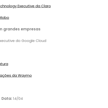
Technology Executive da Claro
 Globo
em grandes empresas
 Executive do Google Cloud
atura
erações da Waymo
Data:
14/04