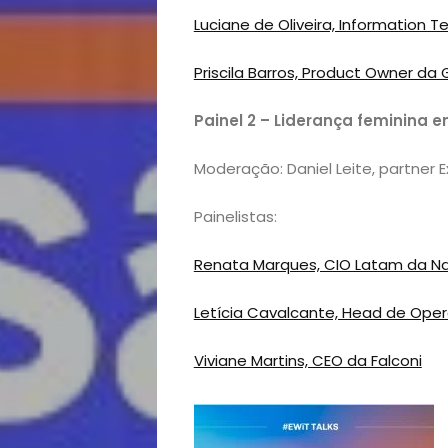
e
Luciane de Oliveira, Information 
Eventos
Priscila Barros, Product Owner da
Gastronomia
Painel 2 –
Liderança feminina 
Negócios
Moderação: Daniel Leite, partner
Notícias
Painelistas:
Viagens
Renata Marques, CIO Latam da N
e
Letícia Cavalcante, Head de Op
Viviane Martins, CEO da Falconi
Turismo