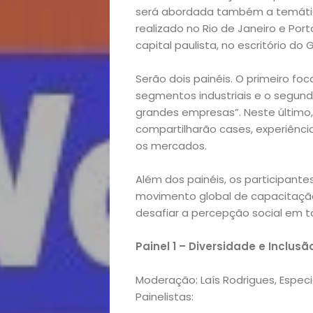
será abordada também a temática “
realizado no Rio de Janeiro e Port
capital paulista, no escritório do 
Serão dois painéis. O primeiro fo
Home
segmentos industriais e o segun
grandes empresas”. Neste último, 
compartilharão cases, experiênci
Arte
os mercados.
e
Além dos painéis, os participan
movimento global de capacitação 
Entretenimento
desafiar a percepção social em 
Empreendedoris
Painel 1 –
Diversidade e Inclusã
Feiras
Moderação: Laís Rodrigues, Espec
Painelistas: