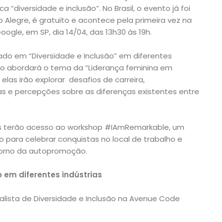
diversidade e inclusão”. No Brasil, o evento já foi
o Alegre, é gratuito e acontece pela primeira vez na
Google, em SP, dia 14/04, das 13h30 às 19h.
cado em “Diversidade e Inclusão” em diferentes
do abordará o tema da “Liderança feminina em
elas irão explorar desafios de carreira,
as e percepções sobre as diferenças existentes entre
tes terão acesso ao workshop #IAmRemarkable, um
para celebrar conquistas no local de trabalho e
torno da autopromoção.
mo
o em diferentes indústrias
ialista de Diversidade e Inclusão na Avenue Code