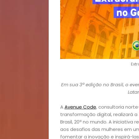
Ext
Em sua 3ª edição no Brasil, o e
Lata
A
Avenue Code
, consultoria nor
transformação digital, realizará 
Brasil, 20ª no mundo. A iniciativa
aos desafios das mulheres em u
fomentar a inovação e inspirá-las