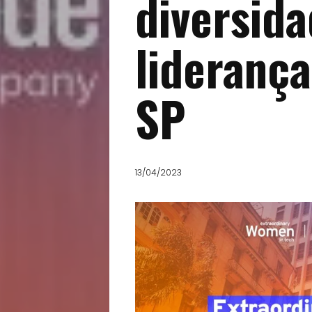
diversida
lideranç
SP
13/04/2023