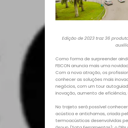
Edição de 2023 traz 36 produt
auxili
Como forma de surpreender ainda 
FEICON anuncia mais uma novida
Com a nova atração, os profissio
conhecer as soluções mais inovad
negócios, com um tour autoguia
inovação, aumento de eficiência,
No trajeto será possível conhece
acústica e antichamas, criada pel
termoacústicas desenvolvidas pel
Group (Sata Ferramentas); o DPs 