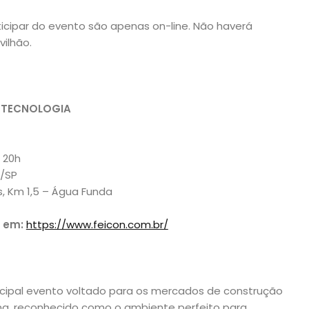
ticipar do evento são apenas on-line. Não haverá
ilhão.
A TECNOLOGIA
 20h
o/SP
, Km 1,5 – Água Funda
 em:
https://www.feicon.com.br/
ncipal evento voltado para os mercados de construção
tina, reconhecido como o ambiente perfeito para