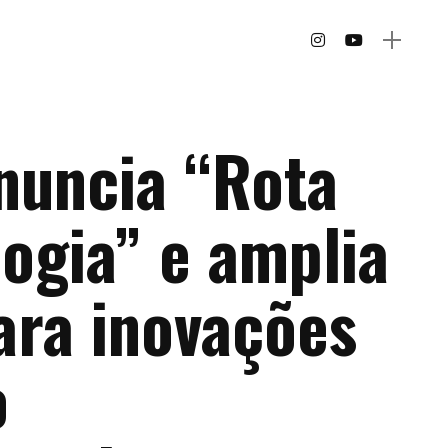
nuncia “Rota
ogia” e amplia
ara inovações
o