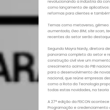
Empreendedoris
revolucionando a indústria da co
como lançamento de aplicativos 
Feiras
reformas para clientes e também 
e
Temas como metaverso, gêmeo dig
aumentada, Geo BIM, site scan, t
Eventos
recentes do setor serão destaqu
Segundo Mayra Nardy, diretora de 
Gastronomia
panorama completo do setor e reu
construção civil vive um moment
Negócios
crescimento acima do PIB nacion
para o desenvolvimento de novas 
Notícias
nacional, que reúne empresas de
como a Rota da Tecnologia propo
Viagens
todas estas novidades, na teoria 
e
A 27ª edição da FEICON acontece de
Programação e credenciamento