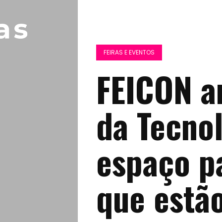
FEIRAS E EVENTOS
FEICON a
da Tecnol
espaço p
que estã