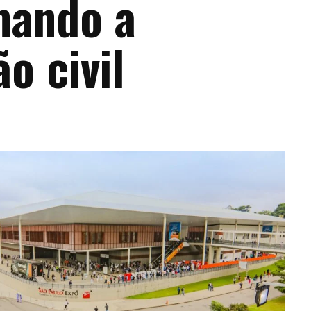
mando a
o civil