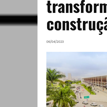
transfor
construçã
06/04/2023