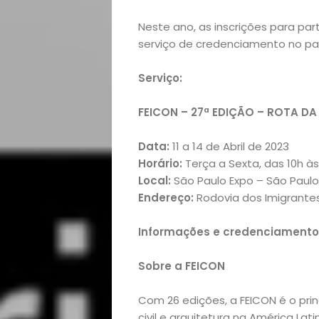
Turismo
Neste ano, as inscrições para par
serviço de credenciamento no pav
Serviço:
FEICON – 27ª EDIÇÃO – ROTA D
Data:
11 a 14 de Abril de 2023
Horário:
Terça a Sexta, das 10h às
Local:
São Paulo Expo – São Paul
Endereço:
Rodovia dos Imigrantes
Informações e credenciamento
Sobre a FEICON
Com 26 edições, a FEICON é o pri
civil e arquitetura na América La