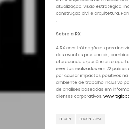
atualização, visão estratégica, i
construção civil e arquitetura. P
.
Sobre a RX
A RX constrói negócios para indi
dos eventos presenciais, combin
oferecendo experiências e oport
eventos realizados em 22 países 
por causar impactos positivos n
ambiente de trabalho inclusivo pa
de análises baseadas em informa
clientes corporativos.
www.rxglob
FEICON
FEICON 2023