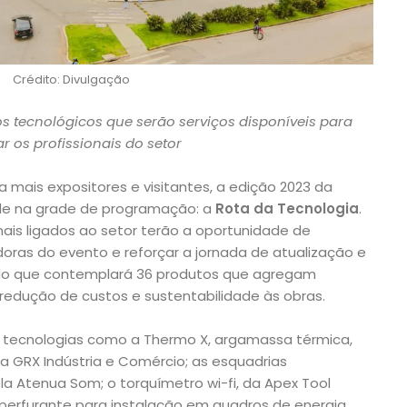
Crédito: Divulgação
os tecnológicos que serão serviços disponíveis para
ar os profissionais do setor
mais expositores e visitantes, a edição 2023 da
de na grade de programação: a
Rota da Tecnologia
.
nais ligados ao setor terão a oportunidade de
oras do evento e reforçar a jornada de atualização e
do que contemplará 36 produtos que agregam
 redução de custos e sustentabilidade às obras.
r tecnologias como a Thermo X, argamassa térmica,
a GRX Indústria e Comércio; as esquadrias
a Atenua Som; o torquímetro wi-fi, da Apex Tool
perfurante para instalação em quadros de energia