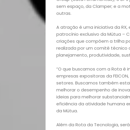
sem espaço, da Clamper; e a m
outras.
A atração é uma iniciativa da RX
patrocínio exclusivo da Mútua – C
criações que compõem a trilha p
realizada por um comitê técnico 
planejamento, produtividade, sus
Home
“O que buscamos com a Rota é in
empresas expositoras da FEICON, a
Arte
setores. Buscamos também estab
melhorar o desempenho de inovaç
ideias para melhorar substancia
e
eficiência da atividade humana em
da Mútua.
Entretenimento
Além da Rota da Tecnologia, será