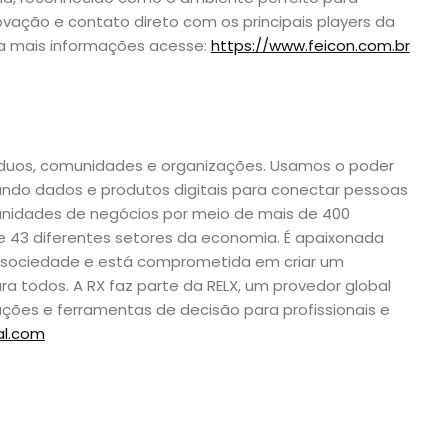
novação e contato direto com os principais players da
ara mais informações acesse:
https://www.feicon.com.br
víduos, comunidades e organizações. Usamos o poder
ando dados e produtos digitais para conectar pessoas
unidades de negócios por meio de mais de 400
e 43 diferentes setores da economia. É apaixonada
a sociedade e está comprometida em criar um
ra todos. A RX faz parte da RELX, um provedor global
ções e ferramentas de decisão para profissionais e
al.com