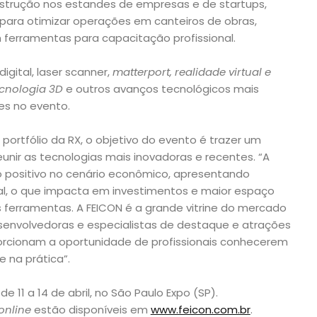
mo
nstrução nos estandes de empresas e de startups,
para otimizar operações em canteiros de obras,
ferramentas para capacitação profissional.
ital, laser scanner,
matterport, realidade virtual e
ecnologia 3D
e outros avanços tecnológicos mais
es no evento.
portfólio da RX, o objetivo do evento é trazer um
nir as tecnologias mais inovadoras e recentes. “A
o positivo no cenário econômico, apresentando
al, o que impacta em investimentos e maior espaço
ferramentas. A FEICON é a grande vitrine do mercado
senvolvedoras e especialistas de destaque e atrações
rcionam a oportunidade de profissionais conhecerem
e na prática”.
 11 a 14 de abril, no São Paulo Expo (SP).
online
estão disponíveis em
www.feicon.com.br
.