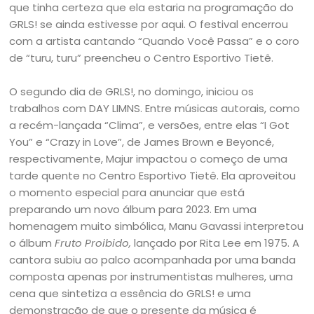
que tinha certeza que ela estaria na programação do
GRLS! se ainda estivesse por aqui. O festival encerrou
com a artista cantando “Quando Você Passa” e o coro
de “turu, turu” preencheu o Centro Esportivo Tietê.
O segundo dia de GRLS!, no domingo, iniciou os
trabalhos com DAY LIMNS. Entre músicas autorais, como
a recém-lançada “Clima”, e versões, entre elas “I Got
You” e “Crazy in Love”, de James Brown e Beyoncé,
respectivamente, Majur impactou o começo de uma
tarde quente no Centro Esportivo Tietê. Ela aproveitou
o momento especial para anunciar que está
preparando um novo álbum para 2023. Em uma
homenagem muito simbólica, Manu Gavassi interpretou
o álbum
Fruto Proibido,
lançado por Rita Lee em 1975. A
cantora subiu ao palco acompanhada por uma banda
composta apenas por instrumentistas mulheres, uma
cena que sintetiza a essência do GRLS! e uma
demonstração de que o presente da música é