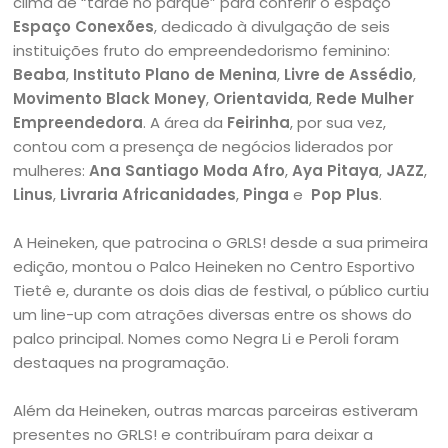
clima de “tarde no parque” para conferir o espaço
Espaço Conexões
, dedicado à divulgação de seis
instituições fruto do empreendedorismo feminino:
Beaba
,
Instituto Plano de Menina
,
Livre de Assédio
,
Movimento Black Money
,
Orientavida
,
Rede Mulher
Empreendedora
. A área da
Feirinha
, por sua vez,
contou com a presença de negócios liderados por
mulheres:
Ana Santiago Moda Afro
,
Aya Pitaya
,
JAZZ
,
Linus
,
Livraria Africanidades
,
Pinga
e
Pop Plus
.
A Heineken, que patrocina o GRLS! desde a sua primeira
edição, montou o Palco Heineken no Centro Esportivo
Tietê e, durante os dois dias de festival, o público curtiu
um line-up com atrações diversas entre os shows do
palco principal. Nomes como Negra Li e Peroli foram
destaques na programação.
Além da Heineken, outras marcas parceiras estiveram
presentes no GRLS! e contribuíram para deixar a