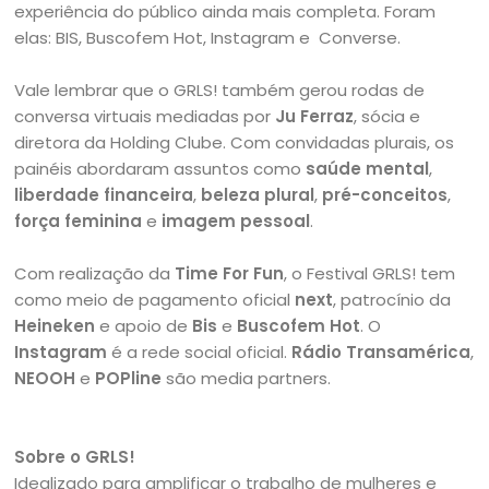
experiência do público ainda mais completa. Foram
elas: BIS, Buscofem Hot, Instagram e Converse.
Vale lembrar que o GRLS! também gerou rodas de
conversa virtuais mediadas por
Ju Ferraz
, sócia e
diretora da Holding Clube. Com convidadas plurais, os
painéis abordaram assuntos como
saúde mental
,
liberdade financeira
,
beleza plural
,
pré-conceitos
,
força feminina
e
imagem pessoal
.
Com realização da
Time For Fun
, o Festival GRLS! tem
como meio de pagamento oficial
next
, patrocínio da
Heineken
e apoio de
Bis
e
Buscofem Hot
. O
Instagram
é a rede social oficial.
Rádio Transamérica
,
NEOOH
e
POPline
são media partners.
Sobre o GRLS!
Idealizado para amplificar o trabalho de mulheres e