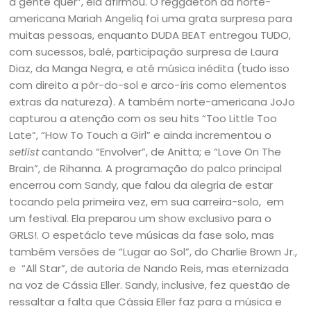
a gente quer”, ela afirmou. O reggaeton da norte-
americana Mariah Angeliq foi uma grata surpresa para
muitas pessoas, enquanto DUDA BEAT entregou TUDO,
com sucessos, balé, participação surpresa de Laura
Diaz, da Manga Negra, e até música inédita (tudo isso
com direito a pôr-do-sol e arco-íris como elementos
extras da natureza). A também norte-americana JoJo
capturou a atenção com os seu hits “Too Little Too
Late”, “How To Touch a Girl” e ainda incrementou o
setlist
cantando “Envolver”, de Anitta; e “Love On The
Brain”, de Rihanna. A programação do palco principal
encerrou com Sandy, que falou da alegria de estar
tocando pela primeira vez, em sua carreira-solo, em
um festival. Ela preparou um show exclusivo para o
GRLS!. O espetáclo teve músicas da fase solo, mas
também versões de “Lugar ao Sol”, do Charlie Brown Jr.,
e “All Star”, de autoria de Nando Reis, mas eternizada
na voz de Cássia Eller. Sandy, inclusive, fez questão de
ressaltar a falta que Cássia Eller faz para a música e