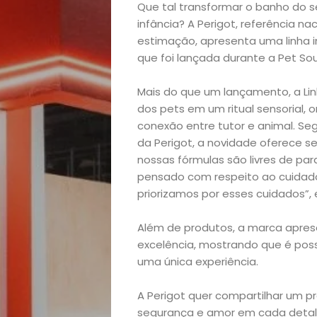
Que tal transformar o banho do
infância? A Perigot, referência n
Home
estimação, apresenta uma linha i
que foi lançada durante a Pet So
Arte
Mais do que um lançamento, a Lin
dos pets em um ritual sensorial, 
e
conexão entre tutor e animal. Seg
da Perigot, a novidade oferece s
Entretenimento
nossas fórmulas são livres de pa
pensado com respeito ao cuidado 
Empreendedoris
priorizamos por esses cuidados”, 
Feiras
Além de produtos, a marca apre
excelência, mostrando que é poss
e
uma única experiência.
Eventos
A Perigot quer compartilhar um pro
segurança e amor em cada detal