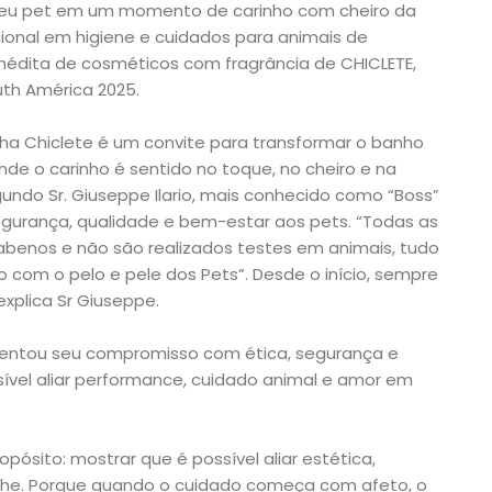
 seu pet em um momento de carinho com cheiro da
acional em higiene e cuidados para animais de
nédita de cosméticos com fragrância de CHICLETE,
uth América 2025.
ha Chiclete é um convite para transformar o banho
onde o carinho é sentido no toque, no cheiro e na
undo Sr. Giuseppe Ilario, mais conhecido como “Boss”
egurança, qualidade e bem-estar aos pets. “Todas as
rabenos e não são realizados testes em animais, tudo
com o pelo e pele dos Pets”. Desde o início, sempre
mo
explica Sr Giuseppe.
sentou seu compromisso com ética, segurança e
ível aliar performance, cuidado animal e amor em
pósito: mostrar que é possível aliar estética,
he. Porque quando o cuidado começa com afeto, o