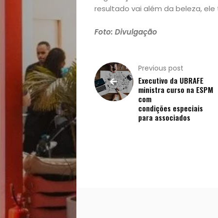
resultado vai além da beleza, ele
Gastronomia
Foto: Divulgação
Negócios
Notícias
Previous post
Executivo da UBRAFE
Viagens
ministra curso na ESPM
com
condições especiais
e
para associados
Turismo