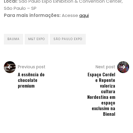
Local:
São Paulo Expo Exhibition & Convention Center,
São Paulo – SP
Para mais informações:
Acesse
aqui
BAUMA
M&T EXPO
SÃO PAULO EXPO
Previous post
Next post
A essência do
Espaço Cordel
chocolate
e Repente
premium
valoriza
cultura
Nordestina em
espaço
exclusivo na
Bienal