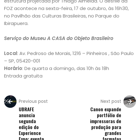
estrutura projetada por Thiago Almeida. O desfile da
FOZ acontece na sexta-feira, 17 de outubro, às 16h30,
no Pavilhão das Culturas Brasileiras, no Parque do
Ibirapuera.
Serviço do Museu A CASA do Objeto Brasileiro
Local
: Av. Pedroso de Morais, 1216 – Pinheiros , São Paulo
– SP, 05420-001
Horário
: De quarta a domingo, das 10h às 18h
Entrada gratuita
Previous post
Next post
UBRAFE
Canon expande
anuncia
portfólio de
segunda
impressoras de
edição do
produção para
Experience
grandes
Expo: evento
formatos