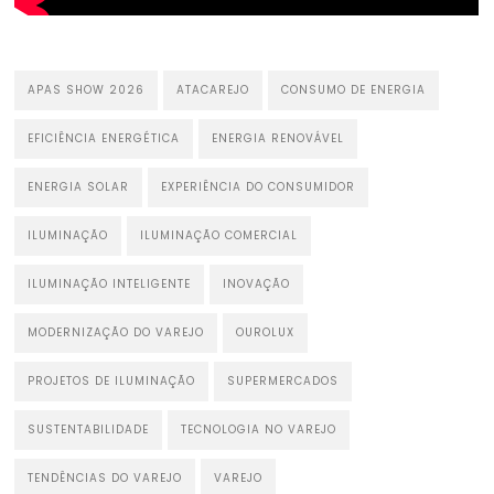
APAS SHOW 2026
ATACAREJO
CONSUMO DE ENERGIA
EFICIÊNCIA ENERGÉTICA
ENERGIA RENOVÁVEL
ENERGIA SOLAR
EXPERIÊNCIA DO CONSUMIDOR
ILUMINAÇÃO
ILUMINAÇÃO COMERCIAL
ILUMINAÇÃO INTELIGENTE
INOVAÇÃO
MODERNIZAÇÃO DO VAREJO
OUROLUX
PROJETOS DE ILUMINAÇÃO
SUPERMERCADOS
SUSTENTABILIDADE
TECNOLOGIA NO VAREJO
TENDÊNCIAS DO VAREJO
VAREJO