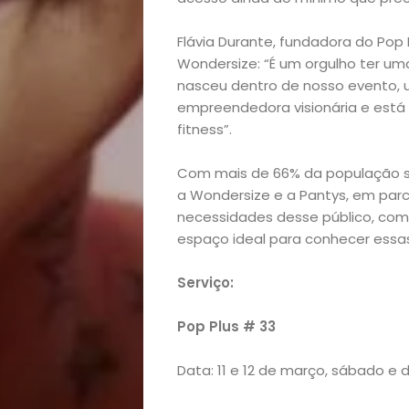
Home
Arte
Flávia Durante, fundadora do Pop
Wondersize: “É um orgulho ter u
nasceu dentro de nosso evento,
e
empreendedora visionária e está
fitness”.
Entretenimento
Com mais de 66% da população se
Empreendedoris
a Wondersize e a Pantys, em parc
necessidades desse público, com
Feiras
espaço ideal para conhecer essas 
e
Serviço:
Eventos
Pop Plus # 33
Data: 11 e 12 de março, sábado e
Gastronomia