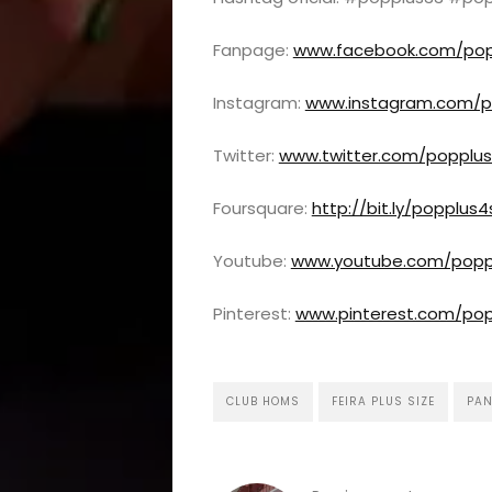
Fanpage:
www.facebook.com/pop
Instagram:
www.instagram.com/p
Twitter:
www.twitter.com/popplus
Foursquare:
http://bit.ly/popplus4
Youtube:
www.youtube.com/popp
Pinterest:
www.pinterest.com/pop
CLUB HOMS
FEIRA PLUS SIZE
PAN