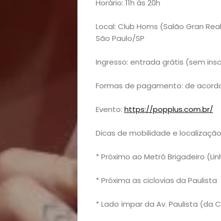
Horário: 11h às 20h
Negócios
Local: Club Homs (Salão Gran Real
Notícias
São Paulo/SP
Viagens
Ingresso: entrada grátis (sem ins
e
Formas de pagamento: de acordo
Turismo
Evento:
https://popplus.com.br/
Dicas de mobilidade e localização
* Próximo ao Metrô Brigadeiro (Li
* Próxima as ciclovias da Paulista
* Lado ímpar da Av. Paulista (da 