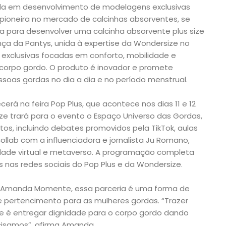
da em desenvolvimento de modelagens exclusivas
 pioneira no mercado de calcinhas absorventes, se
 para desenvolver uma calcinha absorvente plus size
ça da Pantys, unida à expertise da Wondersize no
xclusivas focadas em conforto, mobilidade e
corpo gordo. O produto é inovador e promete
ssoas gordas no dia a dia e no período menstrual.
rá na feira Pop Plus, que acontece nos dias 11 e 12
ze trará para o evento o Espaço Universo das Gordas,
os, incluindo debates promovidos pela TikTok, aulas
lab com a influenciadora e jornalista Ju Romano,
ade virtual e metaverso. A programação completa
s nas redes sociais do Pop Plus e da Wondersize.
, Amanda Momente, essa parceria é uma forma de
e pertencimento para as mulheres gordas. “Trazer
ze é entregar dignidade para o corpo gordo dando
cisamos”, afirma Amanda.