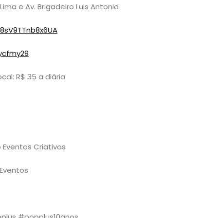
ima e Av. Brigadeiro Luis Antonio
v8sV9TTnb8x6UA
ycfmy29
al: R$ 35 a diária
 Eventos Criativos
 Eventos
pplus #popplus10anos