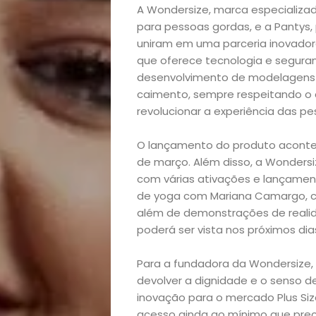
A Wondersize, marca especializa
para pessoas gordas, e a Pantys,
uniram em uma parceria inovadora
que oferece tecnologia e seguran
desenvolvimento de modelagens e
caimento, sempre respeitando o 
revolucionar a experiência das pe
O lançamento do produto acontece
de março. Além disso, a Wondersi
com várias ativações e lançament
de yoga com Mariana Camargo, col
além de demonstrações de realid
poderá ser vista nos próximos dia
Para a fundadora da Wondersize
devolver a dignidade e o senso d
inovação para o mercado Plus Si
acesso ainda ao mínimo que pre