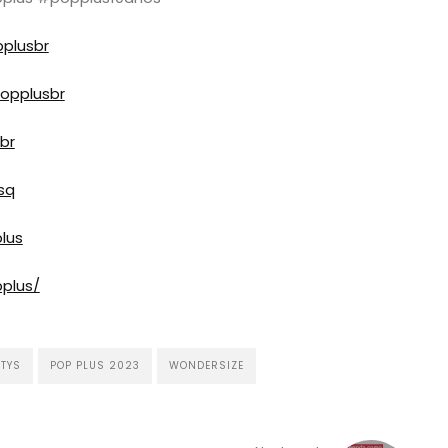
plusbr
opplusbr
br
sq
lus
plus/
TYS
POP PLUS 2023
WONDERSIZE