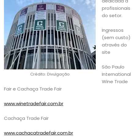
dedicada a
profissionais
do setor.
Ingressos
(sem custo)
através do
site
São Paulo
International
Crédito: Divulgação
Wine Trade
Fair e Cachaça Trade Fair
www.winetradefair.com.br
Cachaça Trade Fair
www.cachacatradefair.com.br