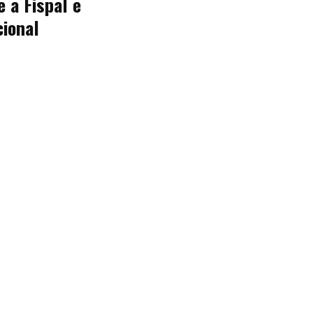
e a Fispal e
cional