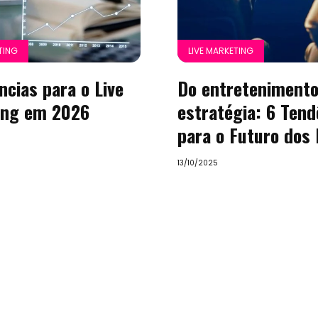
TING
LIVE MARKETING
Home
ncias para o Live
Do entretenimento
ing em 2026
estratégia: 6 Tend
Arte
para o Futuro dos
e
13/10/2025
Entretenimento
Empreendedoris
Feiras
e