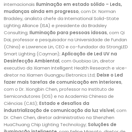
internacionais
Iluminação em estado sólido – Leds,
mudanças ainda em progresso
, com Dr. Norman
Bradsley, analista chefe da International Solid-State
Lighting Alliance (ISA) e presidente da Bradsley
Consulting;
Iluminação para pessoas idosas
, com Qi
Dai, professor e pesquisador na Universidade de Fundan
(China) e Lawrence Lin, CEO e co-fundador da StrongLED
Smart Lighting (Cayman);
Aplicação de Led UV na
Desinfecção Ambiental
, com Guobiao Lin, diretor
executivo da Xiamen Intelligent Health Research e vice-
diretor na Xiamen Guangpu Eletronics Ltd;
Deixe o Led
fazer mais tarefas de comunicação em interiores
,
com o Dr. Xiongbin Chen, professor no Instituto de
Semicondutores (IOS) e na Academia Chinesa de
Ciências (CAS);
Estado e desafios da
industrialização de comunicação da luz visível
, com
Dr. Chen Chen, diretor administrativo na Shenzhen
HuaChuang Chip Lighting Technology;
Soluções de
iluminação inteligente
, com Felipe Miasato, diretor de