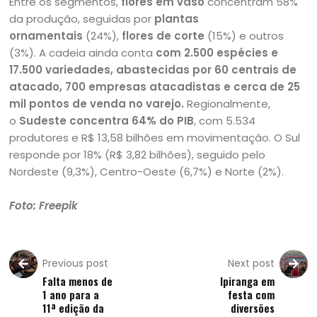
Entre os segmentos,
flores em vaso
concentram 58%
da produção, seguidas por
plantas
ornamentais
(24%),
flores de corte
(15%) e outros
(3%). A cadeia ainda conta
com 2.500 espécies e
17.500 variedades, abastecidas por 60 centrais de
atacado, 700 empresas atacadistas e cerca de 25
mil pontos de venda no varejo.
Regionalmente,
o
Sudeste concentra 64% do PIB
, com 5.534
produtores e R$ 13,58 bilhões em movimentação. O Sul
responde por 18% (R$ 3,82 bilhões), seguido pelo
Nordeste (9,3%), Centro-Oeste (6,7%) e Norte (2%).
Foto: Freepik
Previous post
Next post
Falta menos de
Ipiranga em
1 ano para a
festa com
11ª edição da
diversões