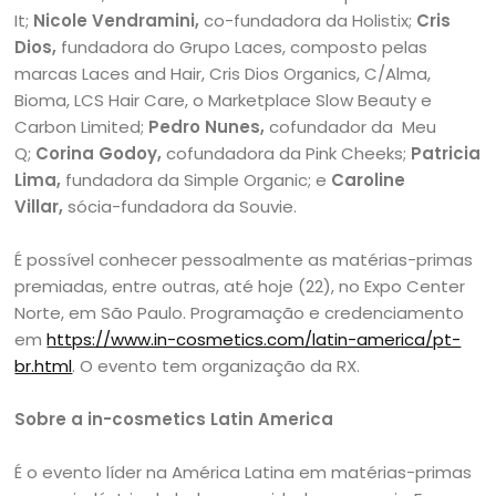
It;
Nicole Vendramini,
co-fundadora da Holistix;
Cris
Dios,
fundadora do Grupo Laces, composto pelas
marcas Laces and Hair, Cris Dios Organics, C/Alma,
Bioma, LCS Hair Care, o Marketplace Slow Beauty e
Carbon Limited;
Pedro Nunes,
cofundador da Meu
Q;
Corina Godoy,
cofundadora da Pink Cheeks;
Patricia
Lima,
fundadora da Simple Organic; e
Caroline
Villar,
sócia-fundadora da Souvie.
É possível conhecer pessoalmente as matérias-primas
premiadas, entre outras, até hoje (22), no Expo Center
Norte, em São Paulo. Programação e credenciamento
em
https://www.in-cosmetics.com/latin-america/pt-
br.html
. O evento tem organização da RX.
Sobre a in-cosmetics Latin America
É o evento líder na América Latina em matérias-primas