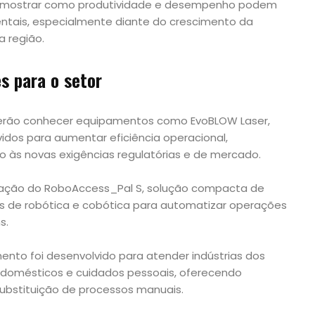
é mostrar como produtividade e desempenho podem
tais, especialmente diante do crescimento da
a região.
s para o setor
mo
poderão conhecer equipamentos como EvoBLOW Laser,
vidos para aumentar eficiência operacional,
ção às novas exigências regulatórias e de mercado.
ação do RoboAccess_Pal S, solução compacta de
s de robótica e cobótica para automatizar operações
s.
ento foi desenvolvido para atender indústrias dos
 domésticos e cuidados pessoais, oferecendo
ubstituição de processos manuais.