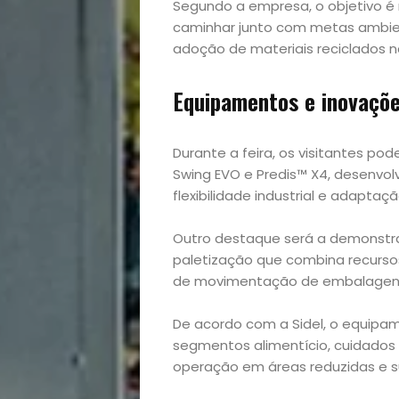
e
Segundo a empresa, o objetivo 
caminhar junto com metas ambien
adoção de materiais reciclados n
Entretenimento
Equipamentos e inovaçõe
Empreendedoris
Feiras
Durante a feira, os visitantes 
Swing EVO e Predis™ X4, desenvol
e
flexibilidade industrial e adapta
Eventos
Outro destaque será a demonstr
paletização que combina recurso
de movimentação de embalagen
Gastronomia
De acordo com a Sidel, o equipam
Negócios
segmentos alimentício, cuidados
operação em áreas reduzidas e s
Notícias