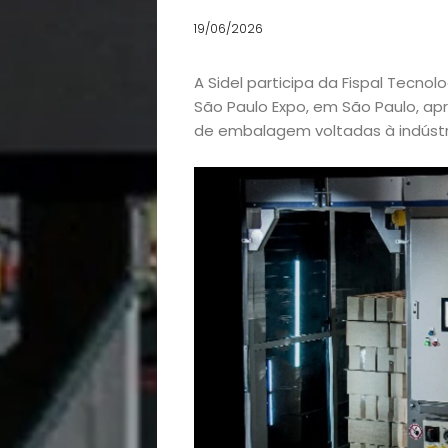
19/06/2026
A Sidel participa da Fispal Tecnolo
São Paulo Expo, em São Paulo, ap
de embalagem voltadas à indústr