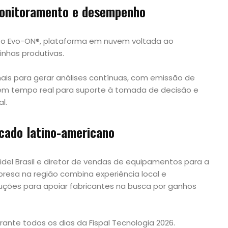
monitoramento e desempenho
o Evo-ON®, plataforma em nuvem voltada ao
nhas produtivas.
nais para gerar análises contínuas, com emissão de
os em tempo real para suporte à tomada de decisão e
l.
cado latino-americano
Sidel Brasil e diretor de vendas de equipamentos para a
resa na região combina experiência local e
uções para apoiar fabricantes na busca por ganhos
rante todos os dias da Fispal Tecnologia 2026.