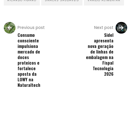
RICARDO FIGARO
SNACKS SAUDÁVEIS
VAREJO ALIMENTAR
Previous post
Next post
Consumo
Sidel
consciente
apresenta
impulsiona
nova geração
mercado de
de linhas de
doces
embalagem na
proteicos e
Fispal
fortalece
Tecnologia
aposta da
2026
LOWY na
Naturaltech