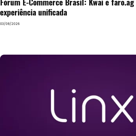
Fórum E-Commerce Brasil: Kwai e faro.ag
experiência unificada
03/08/2026